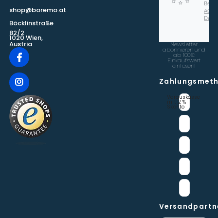
Beach
shop@boremo.at
AGB
Date
Böcklinstraße
.
82/2
1020 Wien,
Austria
Newsletter
abonnieren und
ab 100€
Einkaufswert
einlösen!
Zahlungsmet
Vorauskasse 
mit 2 % 
Skonto
Versandpartn