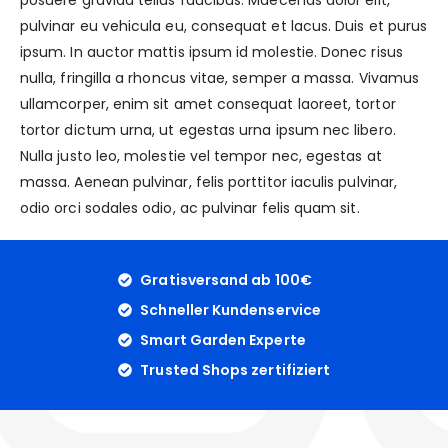
posuere gravida tellus faucibus. Maecenas dolor elit,
pulvinar eu vehicula eu, consequat et lacus. Duis et purus
ipsum. In auctor mattis ipsum id molestie. Donec risus
nulla, fringilla a rhoncus vitae, semper a massa. Vivamus
ullamcorper, enim sit amet consequat laoreet, tortor
tortor dictum urna, ut egestas urna ipsum nec libero.
Nulla justo leo, molestie vel tempor nec, egestas at
massa. Aenean pulvinar, felis porttitor iaculis pulvinar,
odio orci sodales odio, ac pulvinar felis quam sit.
Gratisversand ab 100€
Schneller Kundenservice
Smart Garden Experte
Trusted Shops zertifiziert