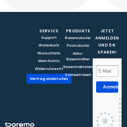
SERVICE
PRODUKTE
JETZT
Support
Rasenroboter
ANMELDEN
UND 5€
Warenkorb
Poolroboter
SPAREN!
Wunschliste
Akku-
Rasenmäher
Mein Konto
Rasentraktoren
Widerrufsrecht
Schneefräsen
Vertrag widerrufen
Anmelden
Für d
Newsl
rapidm
Anmel
zu, d
Daten
überm