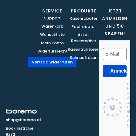
SERVICE
PRODUKTE
JETZT
Support
Rasenroboter
ANMELDEN
UND 5€
Warenkorb
Poolroboter
SPAREN!
Wunschliste
Akku-
Rasenmäher
Mein Konto
Rasentraktoren
Widerrufsrecht
Schneefräsen
Vertrag widerrufen
Anmelden
Für d
Newsl
rapidm
Anmel
zu, d
Daten
überm
Beach
shop@boremo.at
AGB
Date
Böcklinstraße
.
82/2