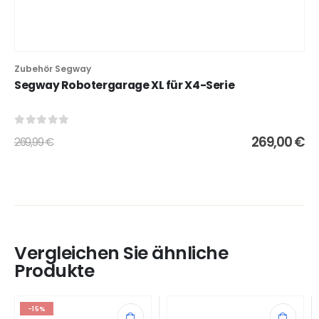
Zubehör Segway
Segway Robotergarage XL für X4-Serie
0
out of 5
269,00
€
269,99
€
Vergleichen Sie ähnliche
Produkte
-15%