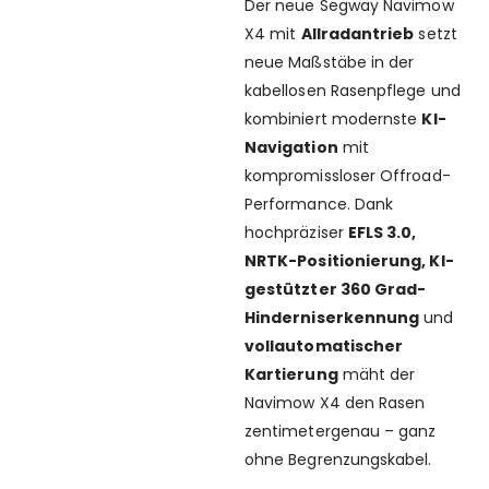
Der neue Segway Navimow
X4 mit
Allradantrieb
setzt
neue Maßstäbe in der
kabellosen Rasenpflege und
kombiniert modernste
KI-
Navigation
mit
kompromissloser Offroad-
Performance. Dank
hochpräziser
EFLS 3.0,
NRTK-Positionierung, KI-
gestützter 360 Grad-
Hinderniserkennung
und
vollautomatischer
Kartierung
mäht der
Navimow X4 den Rasen
zentimetergenau – ganz
ohne Begrenzungskabel.