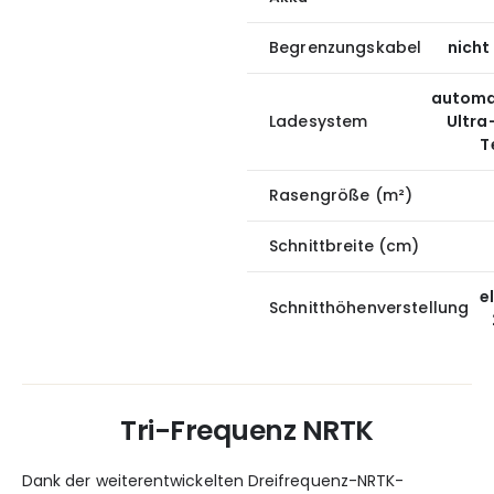
Begrenzungskabel
nicht
automat
Ladesystem
Ultra
T
Rasengröße (m²)
Schnittbreite (cm)
e
Schnitthöhenverstellung
Tri-Frequenz NRTK
Dank der weiterentwickelten Dreifrequenz-NRTK-