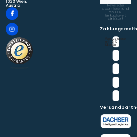
1020 Wien,
Austria
Newsletter
abonnieren und
ab 100€
Einkaufswert
einlösen!
Zahlungsmet
Vorauskasse 
mit 2 % 
Skonto
Versandpartn