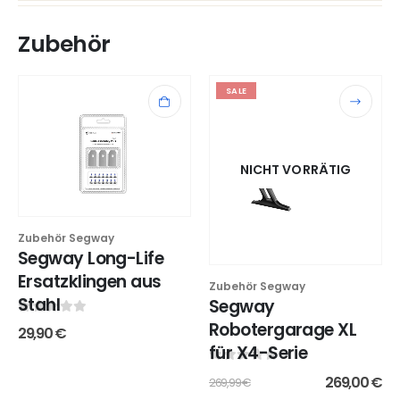
Zubehör
SALE
NICHT VORRÄTIG
Zubehör Segway
Segway Long-Life
Ersatzklingen aus
Zubehör Segway
Stahl
Segway
0
out of 5
Robotergarage XL
29,90
€
für X4-Serie
0
out of 5
269,00
€
269,99
€