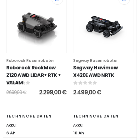
Roborock Rasenroboter
Segway Rasenroboter
Roborock RockMow
Segway Navimow
Z120 AWD LiDAR+ RTK +
X420E AWD NRTK
VSLAM
0
out of 5
0
out of 5
2.299,00
€
2.499,00
€
2.699,00
€
TECHNISCHE DATEN
TECHNISCHE DATEN
Akku:
Akku:
6 Ah
10 Ah