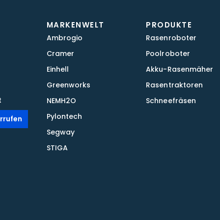
MARKENWELT
PRODUKTE
Ambrogio
Rasenroboter
Cramer
Poolroboter
Einhell
Akku-Rasenmäher
Greenworks
Rasentraktoren
t
NEMH2O
Schneefräsen
Pylontech
rrufen
Segway
STIGA