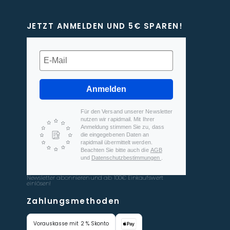
JETZT ANMELDEN UND 5€ SPAREN!
Anmelden
Für den Versand unserer Newsletter
nutzen wir rapidmail. Mit Ihrer
Anmeldung stimmen Sie zu, dass
die eingegebenen Daten an
rapidmail übermittelt werden.
Beachten Sie bitte auch die
AGB
und
Datenschutzbestimmungen
.
Newsletter abonnieren und ab 100€ Einkaufswert
einlösen!
Zahlungsmethoden
Vorauskasse mit 2 % Skonto