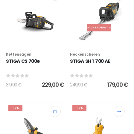
NICHT VORRÄTIG
Kettensägen
Heckenscheren
STIGA CS 700e
STIGA SHT 700 AE
0
out of 5
0
out of 5
229,00
€
179,00
€
319,90
€
249,90
€
-17%
-17%