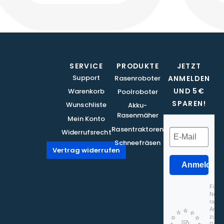
SERVICE
PRODUKTE
JETZT
Support
Rasenroboter
ANMELDEN
UND 5€
Warenkorb
Poolroboter
SPAREN!
Wunschliste
Akku-
Rasenmäher
Mein Konto
Rasentraktoren
Widerrufsrecht
Schneefräsen
Vertrag widerrufen
Anmelden
Für d
Newsl
rapidm
Anmel
zu, d