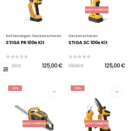
NICHT VORRÄTIG
Kettensägen
Heckenscheren
Heckenscheren
,
STIGA PR 100e Kit
STIGA SC 100e Kit
0
out of 5
0
out of 5
125,00
€
125,00
€
150,00
€
150,00
€
-51%
-15%
NICHT VORRÄTIG
NICHT VORRÄTIG