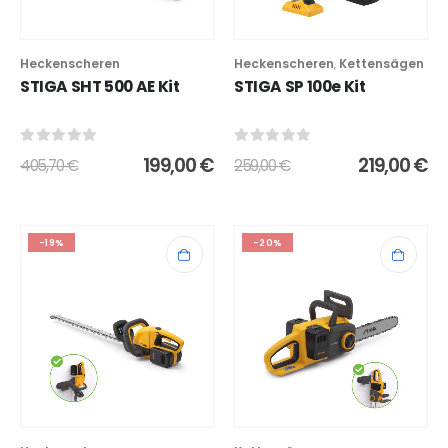
Heckenscheren
Heckenscheren
Kettensägen
,
STIGA SHT 500 AE Kit
STIGA SP 100e Kit
0
out of 5
0
out of 5
199,00
€
219,00
€
405,70
€
259,00
€
-19%
-20%