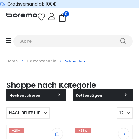
Gratisversand ab 100€
0
Home
Gartentechnik
Schneiden
Shoppe nach Kategorie
Heckenscheren
Kettensägen
-28%
-28%