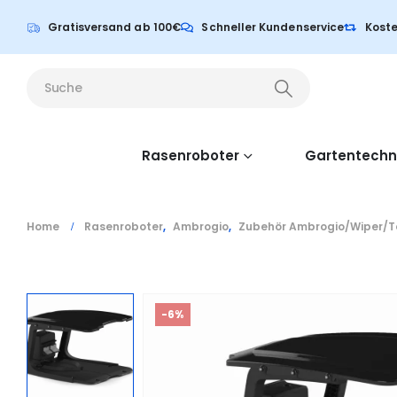
Gratisversand ab 100€
Schneller Kundenservice
Koste
Rasenroboter
Gartentechn
Home
Rasenroboter
,
Ambrogio
,
Zubehör Ambrogio/Wiper/T
-6%