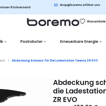
shop@boremo.at
Über uns
nloser Rückversand
Wunschliste
ik
Poolroboter
Erneuerbare Energie
ech
Abdeckung Schwarz Für Die Ladestation Twenty ZR EVO
Abdeckung sch
die Ladestatio
ZR EVO