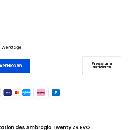
1-3 Werktage
Preisalarm
WARENKORB
aktivieren
tation des Ambrogio Twenty ZR EVO