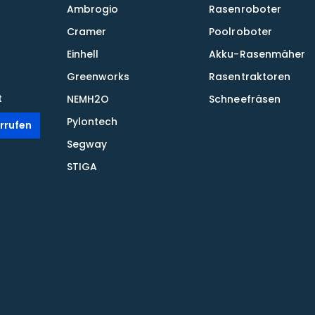
Ambrogio
Rasenroboter
Cramer
Poolroboter
Einhell
Akku-Rasenmäher
Greenworks
Rasentraktoren
t
NEMH2O
Schneefräsen
Pylontech
rrufen
Segway
STIGA