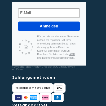
Anmelden
Für den Versand unserer Newsletter
nutzen wir rapidmail. Mit Ihrer
Anmeldung stimmen Sie zu, dass
die eingegebenen Daten an
rapidmail übermittelt werden.
Beachten Sie bitte auch die
AGB
und
Datenschutzbestimmungen
.
Newsletter abonnieren und ab 100€ Einkaufswert
einlösen!
Zahlungsmethoden
Vorauskasse mit 2 % Skonto
Versandpartner