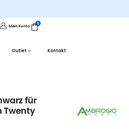
0
Mein Konto
Outlet
Kontakt
warz für
n Twenty