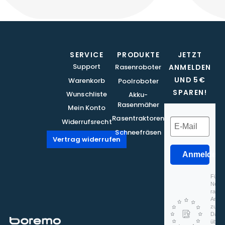
SERVICE
PRODUKTE
JETZT
Support
Rasenroboter
ANMELDEN
UND 5€
Warenkorb
Poolroboter
SPAREN!
Wunschliste
Akku-
Rasenmäher
Mein Konto
Rasentraktoren
Widerrufsrecht
Schneefräsen
Vertrag widerrufen
Anmelden
Für d
Newsl
rapidm
Anmel
zu, d
Daten
überm