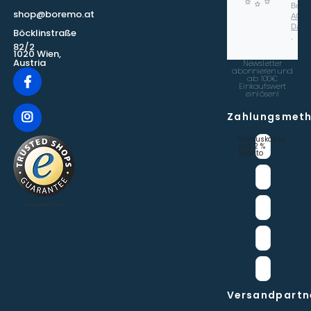
Beach
shop@boremo.at
AGB
Date
Böcklinstraße
.
82/2
1020 Wien,
Austria
Newsletter
abonnieren und
ab 100€
Einkaufswert
einlösen!
Zahlungsmet
Vorauskasse 
mit 2 % 
Skonto
Versandpartn