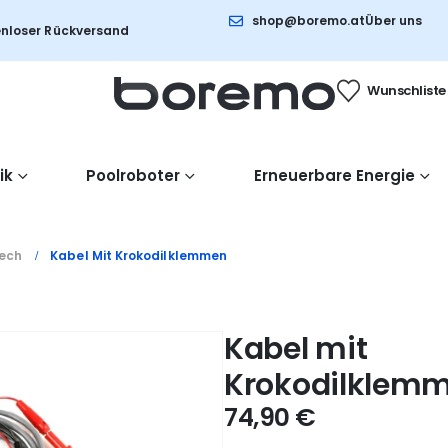
shop@boremo.at
Über uns
nloser Rückversand
Wunschliste
ik
Poolroboter
Erneuerbare Energie
ech
Kabel Mit Krokodilklemmen
Kabel mit
Krokodilklem
74,90
€