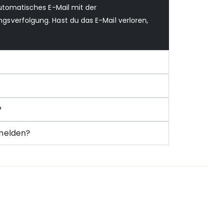
utomatisches E-Mail mit der
verfolgung. Hast du das E-Mail verloren,
?
nmelden?