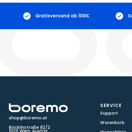
Gratisversand ab 100€
S
SERVICE
Support
shop@boremo.at
Warenkorb
Böcklinstraße 82/2
1020 Wien, Austria