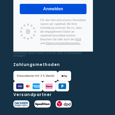
Anmelden
Für den Versand unserer Newsletter
nutzen wir rapidmail. Mit Ihrer
Anmeldung stimmen Sie zu, dass
die eingegebenen Daten an
rapidmail übermittelt werden.
Beachten Sie bitte auch die
AGB
und
Datenschutzbestimmungen
.
Newsletter abonnieren und ab 100€ Einkaufswert
einlösen!
Zahlungsmethoden
Vorauskasse mit 2 % Skonto
Versandpartner