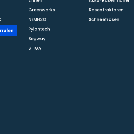
Einhell
Akku-Rasenmäher
Greenworks
Rasentraktoren
t
NEMH2O
Schneefräsen
Pylontech
rrufen
Segway
STIGA