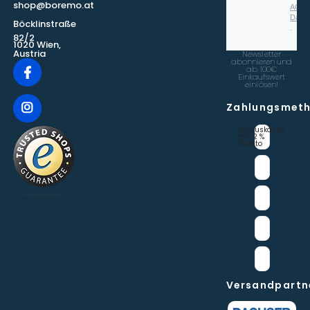
shop@boremo.at
AGB
Date
Böcklinstraße
.
82/2
1020 Wien,
Austria
Newsletter
abonnieren und
ab 100€
Einkaufswert
einlösen!
Zahlungsmet
Vorauskasse 
mit 2 % 
Skonto
Versandpartn