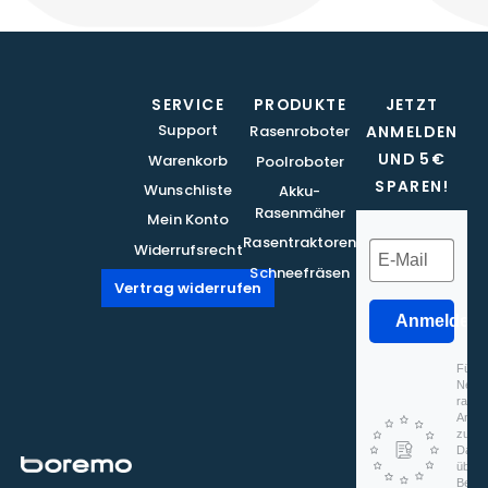
SERVICE
PRODUKTE
JETZT
Support
Rasenroboter
ANMELDEN
UND 5€
Warenkorb
Poolroboter
SPAREN!
Wunschliste
Akku-
Rasenmäher
Mein Konto
Rasentraktoren
Widerrufsrecht
Schneefräsen
Vertrag widerrufen
Anmelden
Für d
Newsl
rapidm
Anmel
zu, d
Daten
überm
Beach