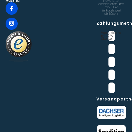
Austria
Newsletter
abonnieren und
ab 100€
Einkaufswert
einlösen!
Zahlungsmet
Vorauskasse 
mit 2 % 
Skonto
Versandpartn