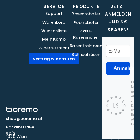
SERVICE
PRODUKTE
JETZT
Support
Rasenroboter
ANMELDEN
UND 5€
Warenkorb
Poolroboter
SPAREN!
Wunschliste
Akku-
Rasenmäher
Mein Konto
Rasentraktoren
Widerrufsrecht
Schneefräsen
Vertrag widerrufen
Anmelden
Für d
Newsl
rapidm
Anmel
zu, d
Daten
überm
Beach
shop@boremo.at
AGB
Date
Böcklinstraße
.
82/2
1020 Wien,