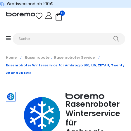
Gratisversand ab 100€
0
Home
Rasenroboter
Rasenroboter Service
,
Rasenroboter Winterservice Für Ambrogio L60, L15, ZETA R, Twenty
ZR Und ZR EVO
Rasenroboter
Winterservice
für