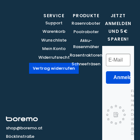
SERVICE
PRODUKTE
JETZT
Support
Rasenroboter
ANMELDEN
UND 5€
Warenkorb
Poolroboter
SPAREN!
Wunschliste
Akku-
Rasenmäher
Mein Konto
Rasentraktoren
Widerrufsrecht
Schneefräsen
Vertrag widerrufen
Anmelden
Für d
Newsl
rapidm
Anmel
zu, d
Daten
überm
Beach
shop@boremo.at
AGB
Date
Böcklinstraße
.