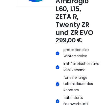
Ambrogio
L60, L15,
ZETA R,
Twenty ZR
und ZR EVO
299,00
€
professionelles
Winterservice
inkl. Paketschein und
Rückversand
für eine lange
Lebensdauer des
Roboters
autorisierte
Fachwerkstatt