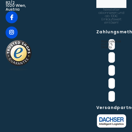
82/2
1020 Wien,
Austria
Newsletter
abonnieren und
ab 100€
Einkaufswert
einlösen!
Zahlungsmet
Vorauskasse 
mit 2 % 
Skonto
Versandpartn