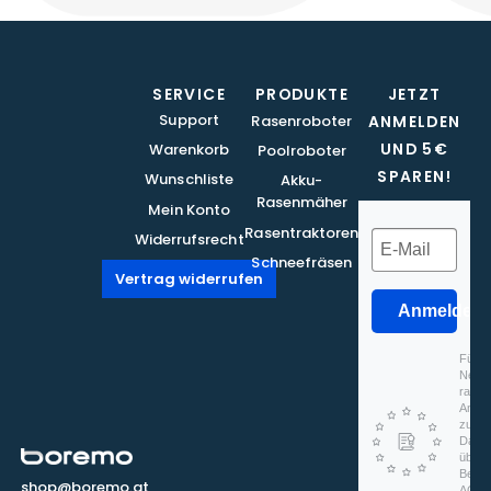
SERVICE
PRODUKTE
JETZT
Support
Rasenroboter
ANMELDEN
UND 5€
Warenkorb
Poolroboter
SPAREN!
Wunschliste
Akku-
Rasenmäher
Mein Konto
Rasentraktoren
Widerrufsrecht
Schneefräsen
Vertrag widerrufen
Anmelden
Für d
Newsl
rapidm
Anmel
zu, d
Daten
überm
Beach
shop@boremo.at
AGB