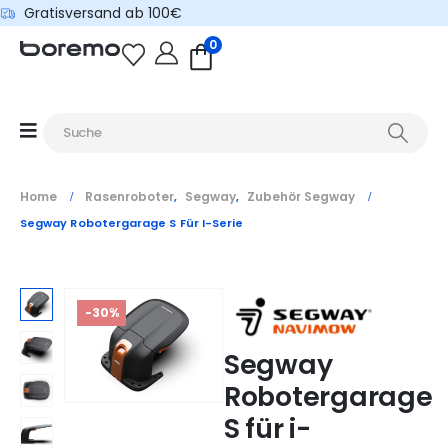
Gratisversand ab 100€
0
Home
Rasenroboter
Segway
Zubehör Segway
,
,
Segway Robotergarage S Für I-Serie
-30%
Segway
Robotergarage
S für i-