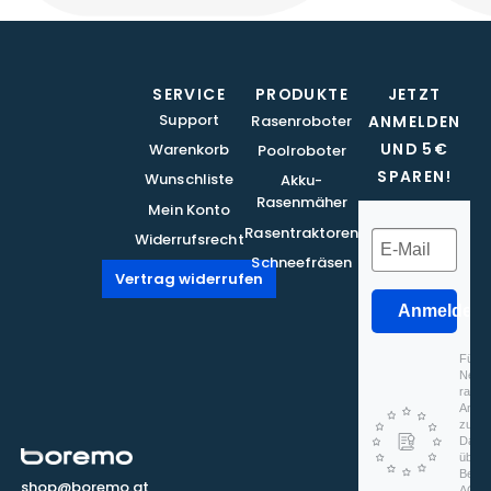
SERVICE
PRODUKTE
JETZT
Support
Rasenroboter
ANMELDEN
UND 5€
Warenkorb
Poolroboter
SPAREN!
Wunschliste
Akku-
Rasenmäher
Mein Konto
Rasentraktoren
Widerrufsrecht
Schneefräsen
Vertrag widerrufen
Anmelden
Für d
Newsl
rapidm
Anmel
zu, d
Daten
überm
Beach
shop@boremo.at
AGB