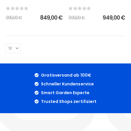
0
out of 5
0
out of 5
849,00
€
949,00
€
999,00
€
1.199,00
€
Gratisversand ab 100€
Schneller Kundenservice
Smart Garden Experte
Trusted Shops zertifiziert