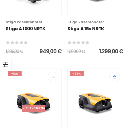
Stiga Rasenroboter
Stiga Rasenroboter
Stiga A 1000 NRTK
Stiga A 15v NRTK
0
out of 5
0
out of 5
949,00
€
1.299,00
€
1.399,00
€
1.699,00
€
-12%
-25%
NICHT VORRÄTIG