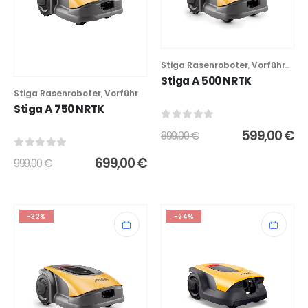
Stiga Rasenroboter
Vorführgeräte
,
Stiga A 500 NRTK
Stiga Rasenroboter
Vorführgeräte
,
Stiga A 750 NRTK
0
out of 5
599,00
€
899,00
€
0
out of 5
699,00
€
999,00
€
-32%
-24%