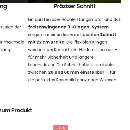
ung
Präziser Schnitt
Ein bürstenloser Hochleistungsmotor und das
st sich der
freischwingende 3-Klingen-System
sorgen für einen leisen, effizienten
Schnitt
ür maximale
mit 22 cm Breite
. Die flexiblen Klingen
rtung.
weichen bei Kontakt mit Hindernissen aus –
für mehr Sicherheit und längere
Lebensdauer. Die Schnitthöhe ist stufenlos
zwischen
20 und 60 mm einstellbar
– für
ein perfektes Rasenbild ganz nach Wunsch.
zum Produkt
-25%