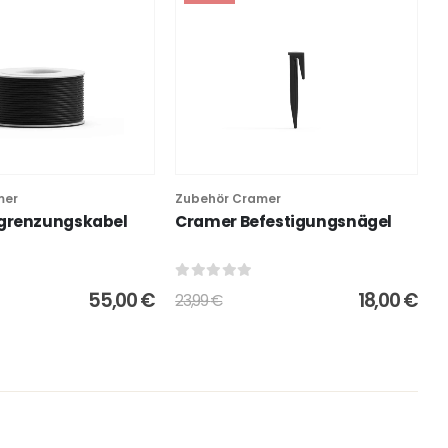
mer
Zubehör Cramer
grenzungskabel
Cramer Befestigungsnägel
0
out of 5
55,00
€
18,00
€
23,99
€