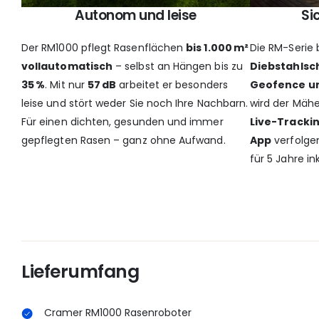
Autonom und leise
Si
Der RM1000 pflegt Rasenflächen
bis 1.000 m²
Die RM-Serie
vollautomatisch
– selbst an Hängen bis zu
Diebstahlsc
35 %
. Mit nur
57 dB
arbeitet er besonders
Geofence un
leise und stört weder Sie noch Ihre Nachbarn.
wird der Mähe
Für einen dichten, gesunden und immer
Live-Tracki
gepflegten Rasen – ganz ohne Aufwand.
App
verfolgen
für 5 Jahre ink
Lieferumfang
Cramer RM1000 Rasenroboter