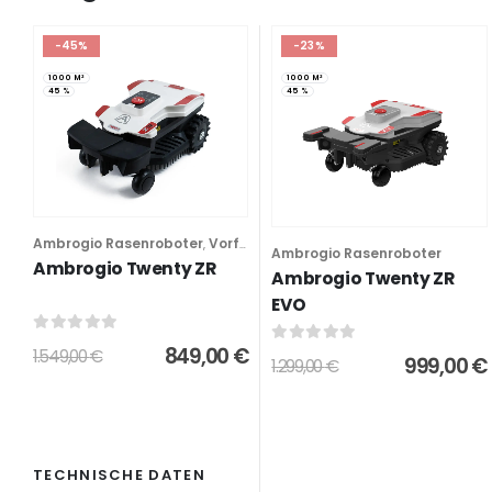
-45%
-23%
1000 M²
1000 M²
45 %
45 %
Ambrogio Rasenroboter
Vorführgeräte
,
Ambrogio Rasenroboter
Ambrogio Twenty ZR
Ambrogio Twenty ZR
EVO
0
out of 5
849,00
€
1.549,00
€
0
out of 5
999,00
€
1.299,00
€
TECHNISCHE DATEN