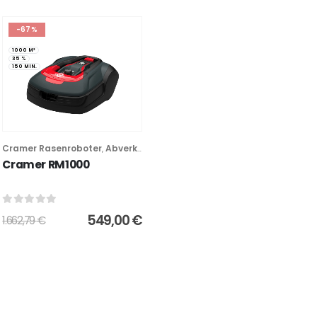
-67%
1000 M²
35 %
150 MIN.
Cramer Rasenroboter
Abverkauf
,
Cramer RM1000
0
out of 5
549,00
€
1.662,79
€