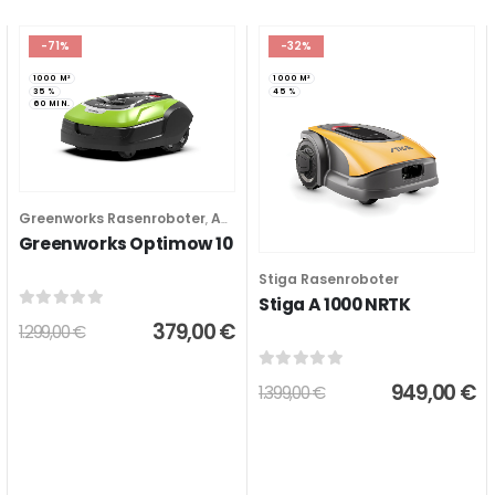
-71%
-32%
1000 M²
1000 M²
35 %
45 %
60 MIN.
Greenworks Rasenroboter
Abverkauf
,
Greenworks Optimow 10
Stiga Rasenroboter
Stiga A 1000 NRTK
0
out of 5
379,00
€
1.299,00
€
0
out of 5
949,00
€
1.399,00
€