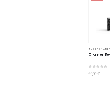
Zubehör Cra
Cramer Be
0
out of 5
69,90
€