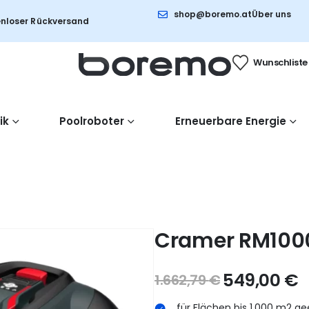
shop@boremo.at
Über uns
nloser Rückversand
Wunschliste
ik
Poolroboter
Erneuerbare Energie
Cramer RM100
549,00
€
1.662,79
€
für Flächen bis 1.000 m2 ge