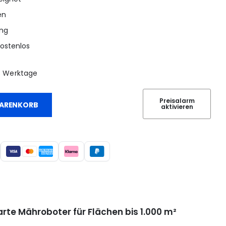
en
ng
kostenlos
1-3 Werktage
Preisalarm
WARENKORB
aktivieren
te Mähroboter für Flächen bis 1.000 m²