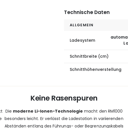
Technische Daten
ALLGEMEIN
automat
Ladesystem
L
Schnittbreite (cm)
Schnitthöhenverstellung
Keine Rasenspuren
kt
Die
moderne Li-Ionen-Technologie
macht den RM1000
e
besonders leicht. Er verlässt die Ladestation in variierenden
Abständen entlang des Führungs- oder Begrenzungskabels