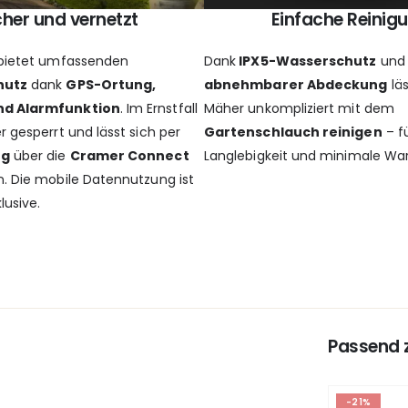
cher und vernetzt
Einfache Reinig
 bietet umfassenden
Dank
IPX5-Wasserschutz
und
hutz
dank
GPS-Ortung,
abnehmbarer Abdeckung
läs
d Alarmfunktion
. Im Ernstfall
Mäher unkompliziert mit dem
r gesperrt und lässt sich per
Gartenschlauch reinigen
– f
ng
über die
Cramer Connect
Langlebigkeit und minimale Wa
. Die mobile Datennutzung ist
lusive.
Passend 
-21%